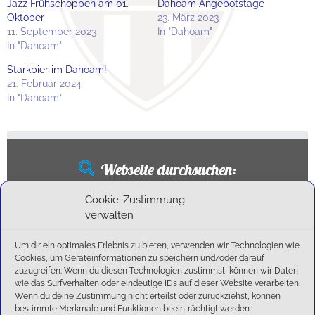
Jazz Frühschoppen am 01.
Dahoam Angebotstage
Oktober
23. März 2023
11. September 2023
In "Dahoam"
In "Dahoam"
Starkbier im Dahoam!
21. Februar 2024
In "Dahoam"
Webseite durchsuchen:
Suchen
Cookie-Zustimmung
nach:
verwalten
Um dir ein optimales Erlebnis zu bieten, verwenden wir Technologien wie
Cookies, um Geräteinformationen zu speichern und/oder darauf
Neueste Beiträge
zuzugreifen. Wenn du diesen Technologien zustimmst, können wir Daten
wie das Surfverhalten oder eindeutige IDs auf dieser Website verarbeiten.
Wenn du deine Zustimmung nicht erteilst oder zurückziehst, können
Ballschule erweitert!
bestimmte Merkmale und Funktionen beeinträchtigt werden.
6:1-Triumph im Heimfinale: Der SC Olching schießt sich zurück in die Landesliga!