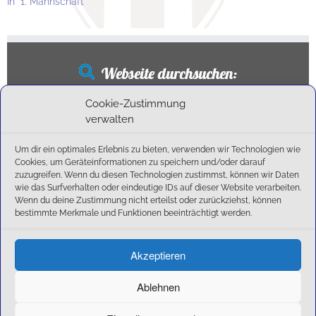
In "1. Mannschaft"
Webseite durchsuchen:
Suchen
Cookie-Zustimmung
nach:
verwalten
Um dir ein optimales Erlebnis zu bieten, verwenden wir Technologien wie
Cookies, um Geräteinformationen zu speichern und/oder darauf
Neueste Beiträge
zuzugreifen. Wenn du diesen Technologien zustimmst, können wir Daten
wie das Surfverhalten oder eindeutige IDs auf dieser Website verarbeiten.
Wenn du deine Zustimmung nicht erteilst oder zurückziehst, können
Ballschule erweitert!
bestimmte Merkmale und Funktionen beeinträchtigt werden.
6:1-Triumph im Heimfinale: Der SC Olching schießt sich zurück in die Landesliga!
Kegelsaison wieder Gestartet
Außensaison 2025
Akzeptieren
Start am 01. September!
Ablehnen